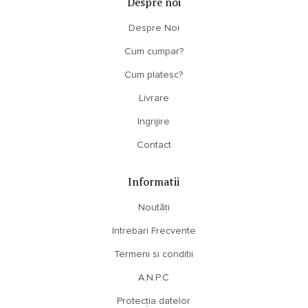
Despre noi
Despre Noi
Cum cumpar?
Cum platesc?
Livrare
Ingrijire
Contact
Informatii
Noutăți
Intrebari Frecvente
Termeni si conditii
A.N.P.C
Protecția datelor