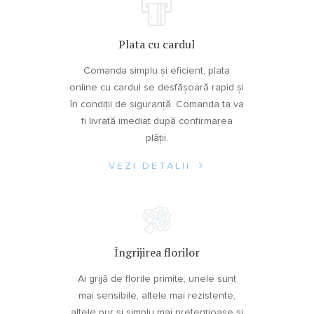
Plata cu cardul
Comanda simplu și eficient, plata
online cu cardul se desfășoară rapid și
în condiții de siguranță. Comanda ta va
fi livrată imediat după confirmarea
plății.
VEZI DETALII
Îngrijirea florilor
Ai grijă de florile primite, unele sunt
mai sensibile, altele mai rezistente,
altele pur și simplu mai pretențioase și