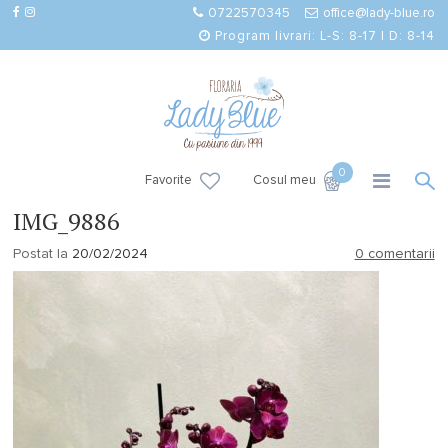
0722570345
office@lady-blue.ro
Program livrari: L-S: 8-17 | D: 8-14
0
Favorite
Cosul meu
IMG_9886
Postat la
20/02/2024
0 comentarii