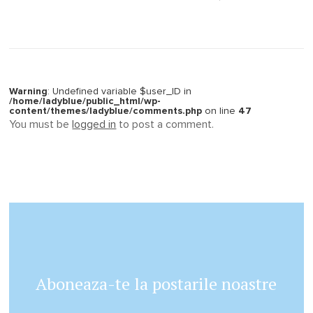
Warning
: Undefined variable $user_ID in
/home/ladyblue/public_html/wp-
content/themes/ladyblue/comments.php
on line
47
You must be
logged in
to post a comment.
Aboneaza-te la postarile noastre