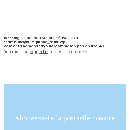
Warning
: Undefined variable $user_ID in
/home/ladyblue/public_html/wp-
content/themes/ladyblue/comments.php
on line
47
You must be
logged in
to post a comment.
Aboneaza-te la postarile noastre