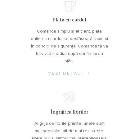
Plata cu cardul
Comanda simplu și eficient, plata
online cu cardul se desfășoară rapid și
în condiții de siguranță. Comanda ta va
fi livrată imediat după confirmarea
plății.
VEZI DETALII
Îngrijirea florilor
Ai grijă de florile primite, unele sunt
mai sensibile, altele mai rezistente,
altele pur și simplu mai pretențioase și