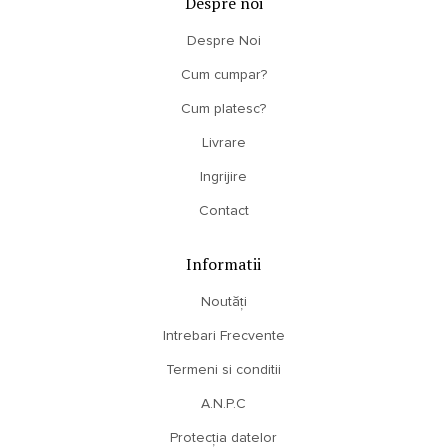
Despre noi
Despre Noi
Cum cumpar?
Cum platesc?
Livrare
Ingrijire
Contact
Informatii
Noutăți
Intrebari Frecvente
Termeni si conditii
A.N.P.C
Protecția datelor