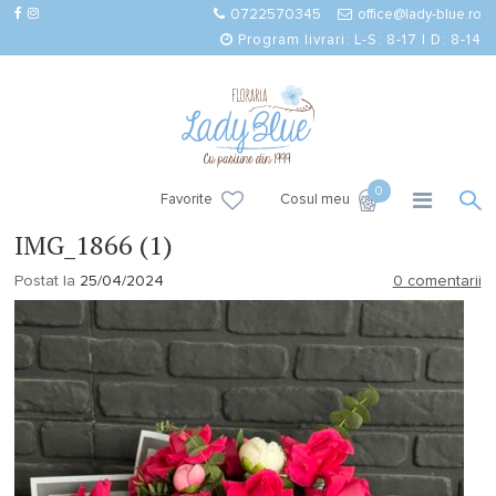
0722570345
office@lady-blue.ro
Program livrari: L-S: 8-17 | D: 8-14
0
Favorite
Cosul meu
IMG_1866 (1)
Postat la
25/04/2024
0 comentarii