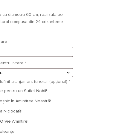
a cu diametru 60 cm, realizata pe
atural compusa din 24 crizanteme
rare
entru livrare
*
efinit aranjament funerar (opțional)
*
 pentru un Suflet Nobil!
nic în Amintirea Noastră!
 Niciodată!
O Vie Amintire!
leanțe!