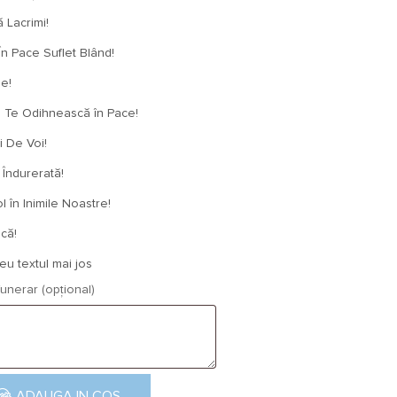
 Lacrimi!
n Pace Suflet Blând!
e!
e Odihnească în Pace!
 De Voi!
 Îndurerată!
 în Inimile Noastre!
că!
u textul mai jos
unerar (opțional)
a funerara cu crizanteme albe
ADAUGA IN COS