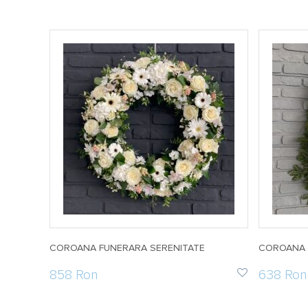
RI C16
COROANA FUNERARA SERENITATE
COROANA F
858 Ron
638 Ron