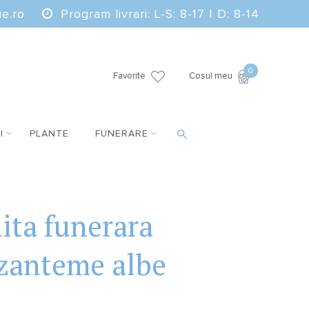
e.ro
Program livrari: L-S: 8-17 | D: 8-14
0
Favorite
Cosul meu
I
PLANTE
FUNERARE
ita funerara
izanteme albe