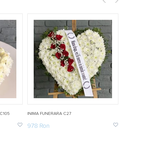
 C105
INIMA FUNERARA C27
COROANA
978 Ron
886 R