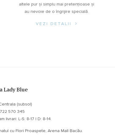
altele pur și simplu mai pretențioase și
au nevoie de o îngrijire specială.
VEZI DETALII
ia Lady Blue
Centrala (subsol)
 0722 570 345
 livrari: L-S: 8-17 | D: 8-14.
atul cu Flori Proaspete, Arena Mall Bacău.