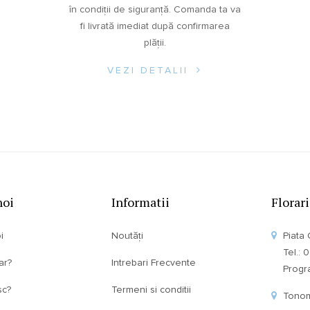
în condiții de siguranță. Comanda ta va
fi livrată imediat după confirmarea
plății.
VEZI DETALII
noi
Informatii
Florar
i
Noutăți
Piata 
Tel.:
ar?
Intrebari Frecvente
Program
sc?
Termeni si conditii
Tonom