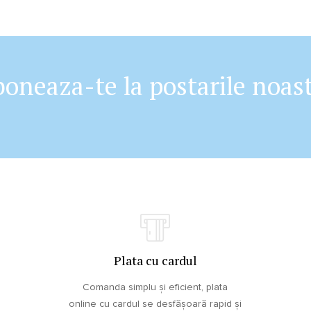
oneaza-te la postarile noas
Plata cu cardul
Comanda simplu și eficient, plata
online cu cardul se desfășoară rapid și