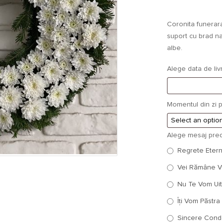
Coronita funerar
suport cu brad n
albe.
Alege data de liv
Momentul din zi p
Alege mesaj pred
Regrete Eterne
Vei Rămâne Veș
Nu Te Vom Uita
Îți Vom Păstra 
Sincere Condo