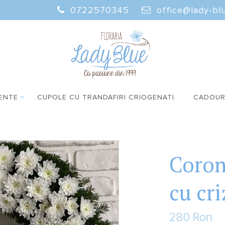
0722570345
office@lady-blu
ENTE
CUPOLE CU TRANDAFIRI CRIOGENATI
CADOUR
Coron
cu cr
280 Ron