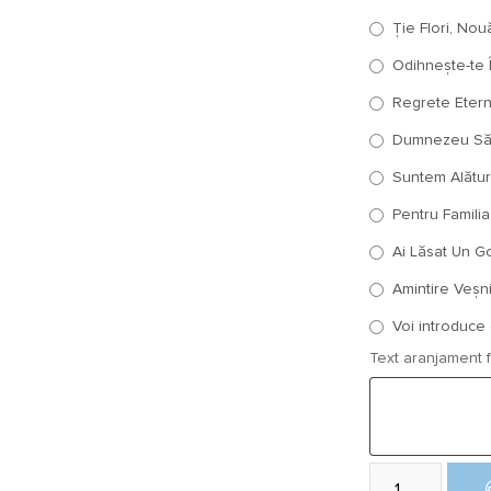
Ție Flori, Nouă
Odihnește-te Î
Regrete Etern
Dumnezeu Să T
Suntem Alături
Pentru Familia
Ai Lăsat Un Gol
Amintire Veșni
Voi introduce e
Text aranjament f
Cantitate Coronit