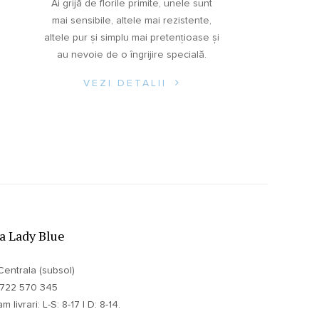
Ai grijă de florile primite, unele sunt
mai sensibile, altele mai rezistente,
altele pur și simplu mai pretențioase și
au nevoie de o îngrijire specială.
VEZI DETALII
ia Lady Blue
Centrala (subsol)
 0722 570 345
 livrari: L-S: 8-17 | D: 8-14.