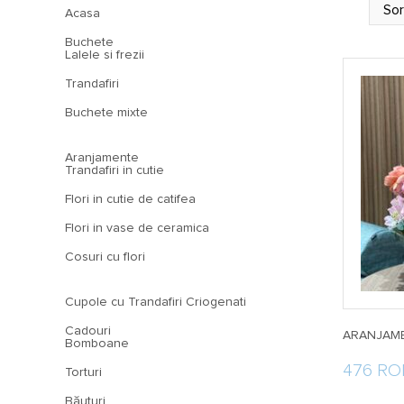
Acasa
Buchete
Lalele si frezii
Trandafiri
Buchete mixte
Aranjamente
Trandafiri in cutie
Flori in cutie de catifea
Flori in vase de ceramica
Cosuri cu flori
Cupole cu Trandafiri Criogenati
Cadouri
ARANJAME
Bomboane
476 R
Torturi
Băuturi