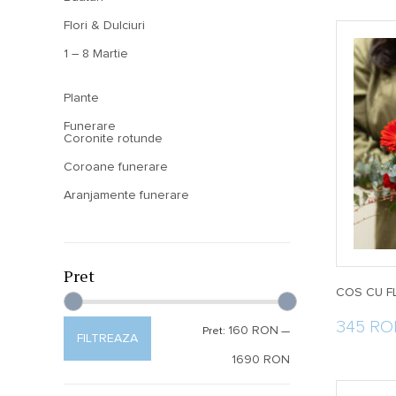
Flori & Dulciuri
1 – 8 Martie
Plante
Funerare
Coronite rotunde
Coroane funerare
Aranjamente funerare
Pret
COS CU F
345 R
160 RON
Pret:
—
FILTREAZA
1690 RON