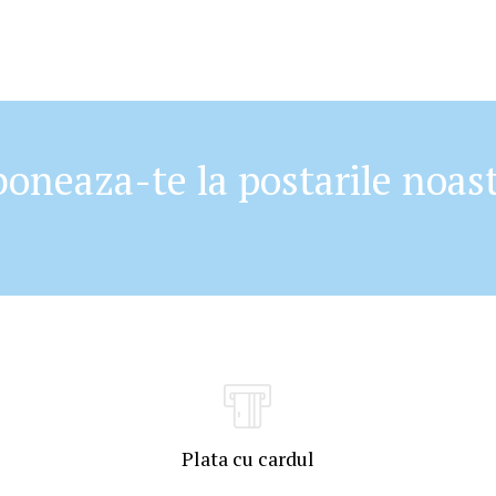
oneaza-te la postarile noas
Plata cu cardul