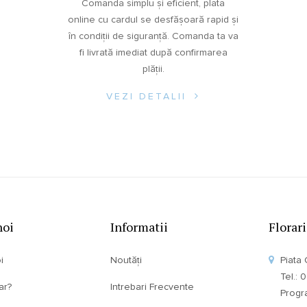
Comanda simplu și eficient, plata
online cu cardul se desfășoară rapid și
în condiții de siguranță. Comanda ta va
fi livrată imediat după confirmarea
plății.
VEZI DETALII
noi
Informatii
Florar
i
Noutăți
Piata 
Tel.:
ar?
Intrebari Frecvente
Program