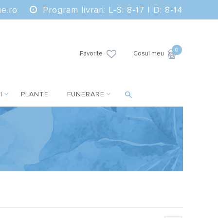
e.ro
Program livrari: L-S: 8-17 | D: 8-14
0
Favorite
Cosul meu
I
PLANTE
FUNERARE