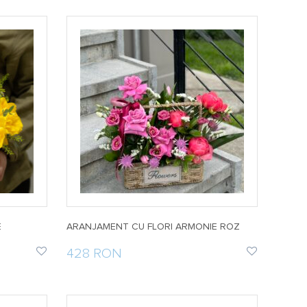
E
ARANJAMENT CU FLORI ARMONIE ROZ
428 RON