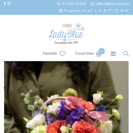
0722570345
office@lady-blue.ro
Program livrari: L-S: 8-17 | D: 8-14
0
Favorite
Cosul meu