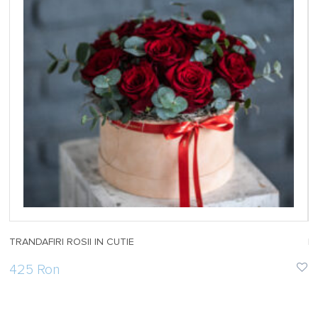
TRANDAFIRI ROSII IN CUTIE
F
425 Ron
2