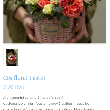
Cos floral Pastel
308 Ron
Aranjamentul contine 3 trandafiri roz,4
eustoma,1delphinium/eustoma mov,3 diathus,4 eucalipt ,4
ruscus,burete floral, folie , puse in cos de rachita si banda