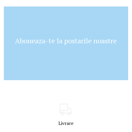
Aboneaza-te la postarile noastre
Livrare