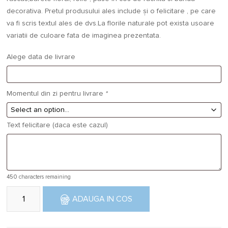
decorativa. Pretul produsului ales include și o felicitare , pe care
va fi scris textul ales de dvs.La florile naturale pot exista usoare
variatii de culoare fata de imaginea prezentata.
Alege data de livrare
Momentul din zi pentru livrare
*
Text felicitare (daca este cazul)
450
characters remaining
Cantitate Cos floral Pastel
ADAUGA IN COS