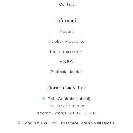
Contact
Informatii
Noutăți
Intrebari Frecvente
Termeni si conditii
A.N.P.C
Protecția datelor
Floraria Lady Blue
Piata Centrala (subsol)
Tel.: 0722 570 345
Program livrari: L-S: 8-17 | D: 8-14.
Tonomatul cu Flori Proaspete, Arena Mall Bacău.