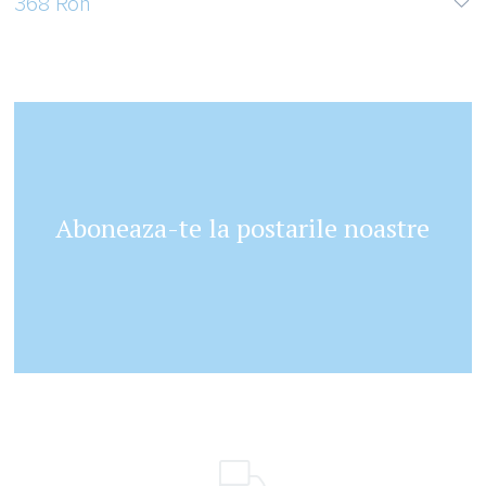
368 Ron
2
Aboneaza-te la postarile noastre