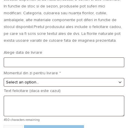
In functie de stoc si de sezon, produsele pot suferi mici
modificari. Categoria, culoarea sau nuanţa florilor, cutiile,
ambalajele, alte materiale componente pot diferi in functie de
stocul disponibil.Pretul produsului ales include o felicitare cadou,
pe care va fi scris scrie textul ales de dvs. La florile naturale pot
exista usoare variatii de culoare fata de imaginea prezentata.
Alege data de livrare
Momentul din zi pentru livrare
*
Text felicitare (daca este cazul)
450
characters remaining
Cantitate Aranjament argintiu de craciun