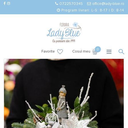
0722570345
office@lady-blue.ro
Program livrari: L-S: 8-17 | D: 8-14
0
Favorite
Cosul meu