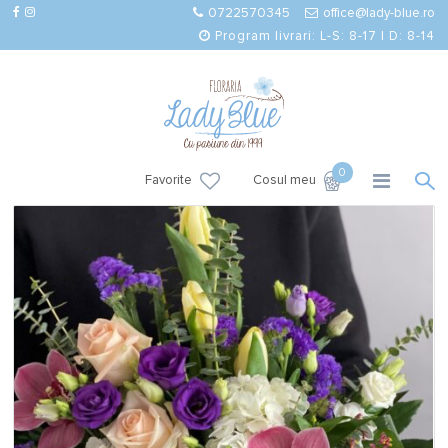
0722570345
office@lady-blue.ro
Program livrari: L-S: 8-17 | D: 8-14
0
Favorite
Cosul meu