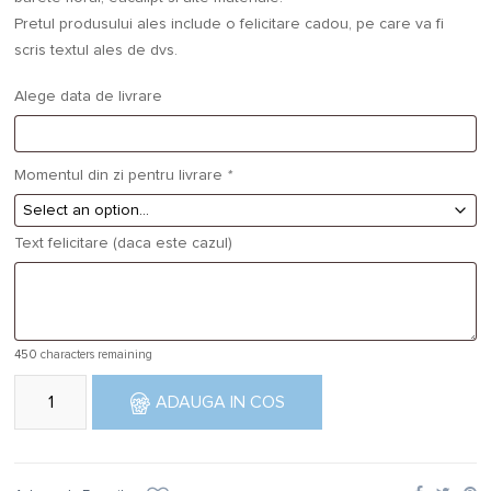
Pretul produsului ales include o felicitare cadou, pe care va fi
scris textul ales de dvs.
Alege data de livrare
Momentul din zi pentru livrare
*
Text felicitare (daca este cazul)
450
characters remaining
Cantitate Aranjament floral Cu dragoste
ADAUGA IN COS