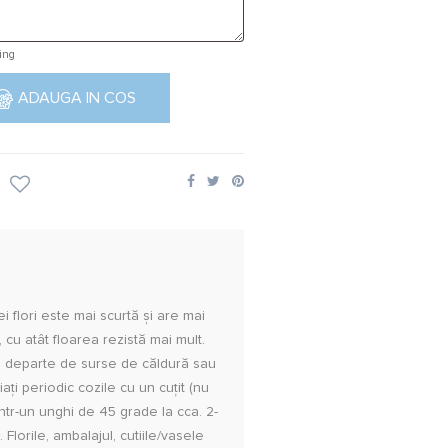
ing
9 trandafiri multicolori
ADAUGA IN COS
ei flori este mai scurtă și are mai
 cu atât floarea rezistă mai mult.
le departe de surse de căldură sau
ați periodic cozile cu un cuțit (nu
într-un unghi de 45 grade la cca. 2-
Florile, ambalajul, cutiile/vasele