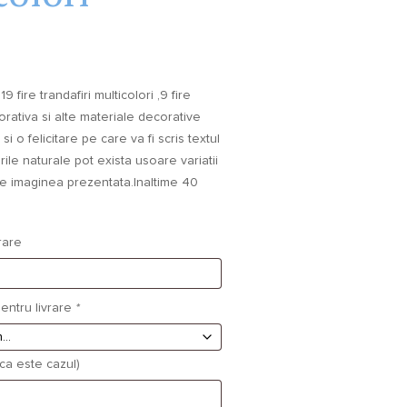
 fire trandafiri multicolori ,9 fire
orativa si alte materiale decorative
si o felicitare pe care va fi scris textul
rile naturale pot exista usoare variatii
de imaginea prezentata.Inaltime 40
rare
entru livrare
*
aca este cazul)