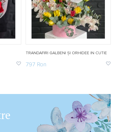
TRANDAFIRI GALBENI ȘI ORHIDEE IN CUTIE
BUCHET 
797 Ron
1758 
tre