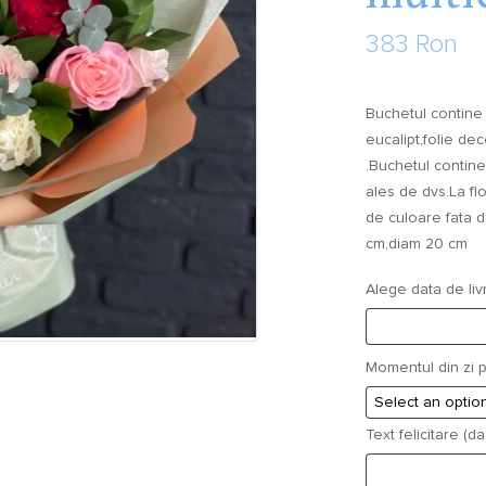
383 Ron
Buchetul contine 19
eucalipt,folie dec
.Buchetul contine 
ales de dvs.La flo
de culoare fata 
cm,diam 20 cm
Alege data de liv
Momentul din zi p
Text felicitare (d