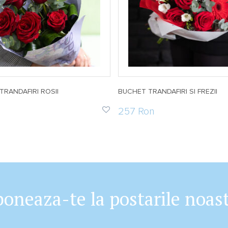
TRANDAFIRI ROSII
BUCHET TRANDAFIRI SI FREZII
257 Ron
oneaza-te la postarile noas