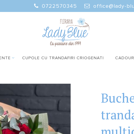
0722570345
office@lady-blu
ENTE
CUPOLE CU TRANDAFIRI CRIOGENATI
CADOUR
Buche
tranda
multi