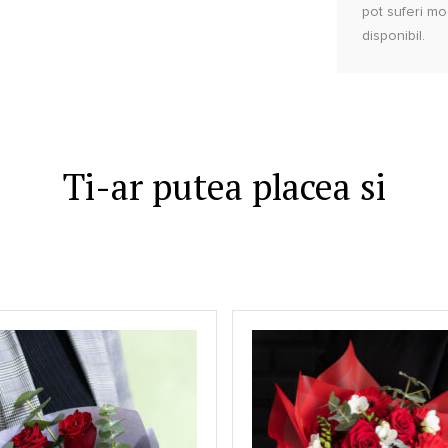
pot suferi mod
disponibil.
Ti-ar putea placea si