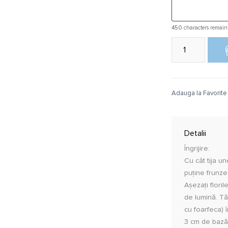
450
characters remain
Cantitate Buchet 1
Adauga la Favorite
Detalii
Îngrijire:
Cu cât tija un
puține frunze,
Așezați flori
de lumină. Tăi
cu foarfeca) 
3 cm de bază. 