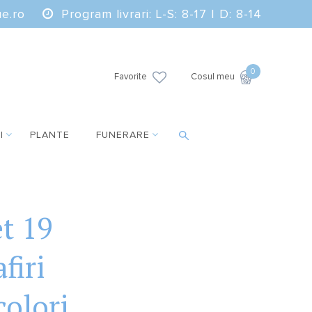
e.ro
Program livrari: L-S: 8-17 | D: 8-14
0
Favorite
Cosul meu
I
PLANTE
FUNERARE
t 19
firi
colori