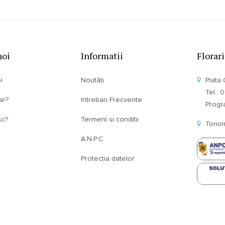
noi
Informatii
Florar
i
Noutăți
Piata 
Tel.:
ar?
Intrebari Frecvente
Program
sc?
Termeni si conditii
Tonom
A.N.P.C
Protecția datelor