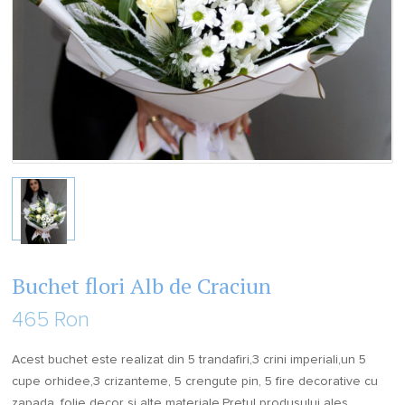
Buchet flori Alb de Craciun
465 Ron
Acest buchet este realizat din 5 trandafiri,3 crini imperiali,un 5
cupe orhidee,3 crizanteme, 5 crengute pin, 5 fire decorative cu
zapada ,folie decor si alte materiale.Pretul produsului ales