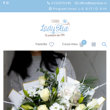
0722570345
office@lady-blue.ro
Program livrari: L-S: 8-17 | D: 8-14
0
Favorite
Cosul meu