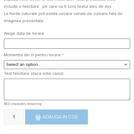
include o felicitare , pe care va fi scris textul ales de dvs.
La florile naturale pot exista usoare variatii de culoare fata de
imaginea prezentata.
Alege data de livrare
Momentul din zi pentru livrare
*
Text felicitare (daca este cazul)
450
characters remaining
Cantitate Buchet flori Alb de Craciun
ADAUGA IN COS