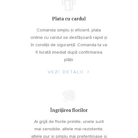
Plata cu cardul
Comanda simplu și eficient, plata
online cu cardul se desfășoară rapid și
în condiții de siguranță. Comanda ta va
fi livrată imediat după confirmarea
plății.
VEZI DETALII
Îngrijirea florilor
Ai grijă de florile primite, unele sunt
mai sensibile, altele mai rezistente,
altele pur și simplu mai pretențioase și