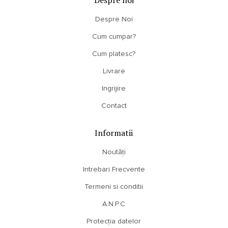
Despre noi
Despre Noi
Cum cumpar?
Cum platesc?
Livrare
Ingrijire
Contact
Informatii
Noutăți
Intrebari Frecvente
Termeni si conditii
A.N.P.C
Protecția datelor