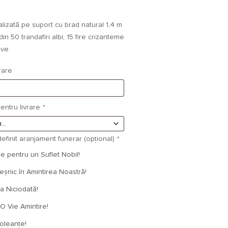
izată pe suport cu brad natural 1,4 m
n 50 trandafiri albi, 15 fire crizanteme
ive.
rare
entru livrare
*
efinit aranjament funerar (opțional)
*
 pentru un Suflet Nobil!
nic în Amintirea Noastră!
 Niciodată!
O Vie Amintire!
leanțe!