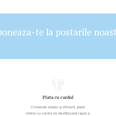
oneaza-te la postarile noas
Plata cu cardul
Comanda simplu și eficient, plata
online cu cardul se desfășoară rapid și