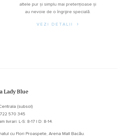
altele pur și simplu mai pretențioase și
au nevoie de o îngrijire specială.
VEZI DETALII
ia Lady Blue
Centrala (subsol)
 0722 570 345
 livrari: L-S: 8-17 | D: 8-14.
atul cu Flori Proaspete, Arena Mall Bacău.