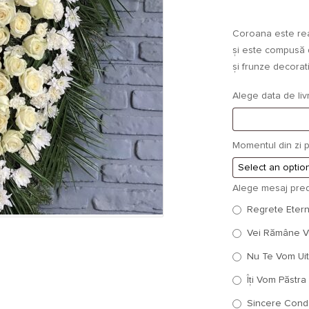
Coroana este real
și este compusă di
și frunze decorat
Alege data de liv
Momentul din zi p
Alege mesaj pred
Regrete Eterne
Vei Rămâne Veș
Nu Te Vom Uita
Îți Vom Păstra 
Sincere Condo