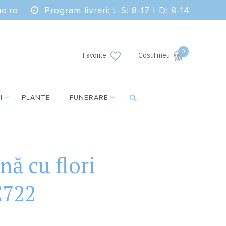
e.ro
Program livrari: L-S: 8-17 | D: 8-14
0
Favorite
Cosul meu
I
PLANTE
FUNERARE
nă cu flori
C722