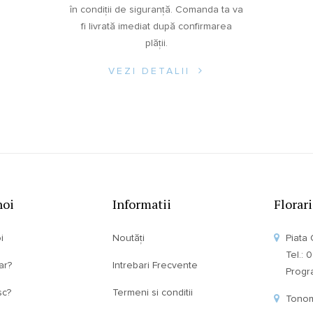
în condiții de siguranță. Comanda ta va
fi livrată imediat după confirmarea
plății.
VEZI DETALII
noi
Informatii
Florar
i
Noutăți
Piata 
Tel.:
ar?
Intrebari Frecvente
Program
sc?
Termeni si conditii
Tonom