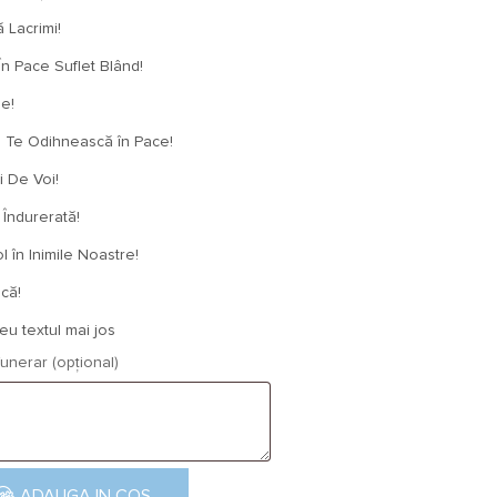
 Lacrimi!
n Pace Suflet Blând!
e!
e Odihnească în Pace!
 De Voi!
 Îndurerată!
 în Inimile Noastre!
că!
u textul mai jos
unerar (opțional)
 cu flori albe C722
ADAUGA IN COS