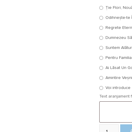
Ție Flori, Nouă
Odihnește-te Î
Regrete Etern
Dumnezeu Să T
Suntem Alături
Pentru Familia
Ai Lăsat Un Gol
Amintire Veșni
Voi introduce e
Text aranjament f
Cantitate Coroană