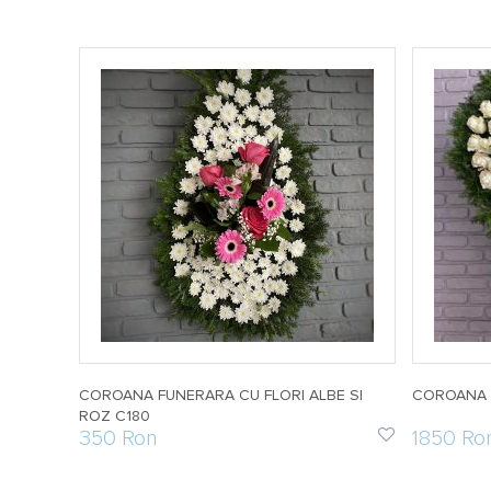
RI C16
COROANA FUNERARA CU FLORI ALBE SI
COROANA I
ROZ C180
350 Ron
1850 Ro