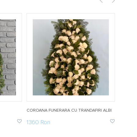
COROANA FUNERARA CU TRANDAFIRI ALBI
COROANA
1360 Ron
886 R