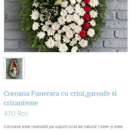
Coroana Funerara cu crini,garoafe si
crizanteme
470 Ron
Coroana este realizată pe suport cu brad natural 1,2mm și este