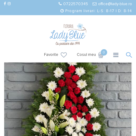
0722570345
office@lady-blue.ro
Program livrari: L-S: 8-17 | D: 8-14
0
Favorite
Cosul meu