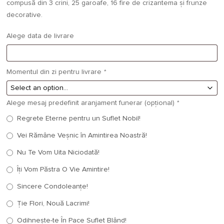
compusă din 3 crini, 25 garoafe, 16 fire de crizantema și frunze
decorative.
Alege data de livrare
Momentul din zi pentru livrare
*
Alege mesaj predefinit aranjament funerar (opțional)
*
Regrete Eterne pentru un Suflet Nobil!
Vei Rămâne Veșnic în Amintirea Noastră!
Nu Te Vom Uita Niciodată!
Îți Vom Păstra O Vie Amintire!
Sincere Condoleanțe!
Ție Flori, Nouă Lacrimi!
Odihnește-te În Pace Suflet Blând!