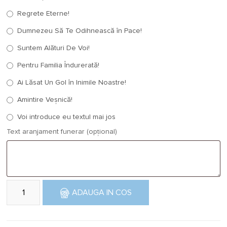
Regrete Eterne!
Dumnezeu Să Te Odihnească în Pace!
Suntem Alături De Voi!
Pentru Familia Îndurerată!
Ai Lăsat Un Gol în Inimile Noastre!
Amintire Veșnică!
Voi introduce eu textul mai jos
Text aranjament funerar (opțional)
Cantitate Coroana Funerara cu crini,garoafe si crizanteme
ADAUGA IN COS