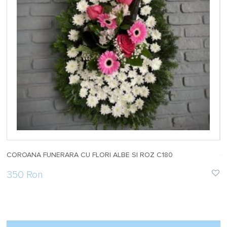
COROANA FUNERARA CU FLORI ALBE SI ROZ C180
C
350 Ron
9