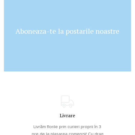
Aboneaza-te la postarile noastre
Livrare
Livrăm florile prin curieri proprii în 3
ore de la plasarea comenzii! Cu drag