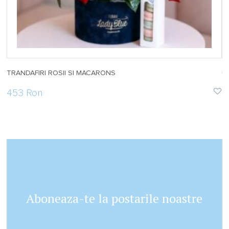
TRANDAFIRI ROSII SI MACARONS
U
453 Ron
4
Aboneaza-te la postarile noastre