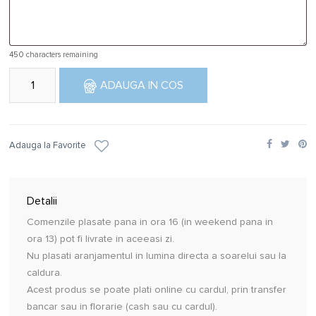
450
characters remaining
Cantitate Inima cu trandafiri si bomboane
ADAUGA IN COS
Adauga la Favorite
Detalii
Comenzile plasate pana in ora 16 (in weekend pana in
ora 13) pot fi livrate in aceeasi zi.
Nu plasati aranjamentul in lumina directa a soarelui sau la
caldura.
Acest produs se poate plati online cu cardul, prin transfer
bancar sau in florarie (cash sau cu cardul).