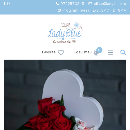
0722570345
office@lady-blue.ro
Program livrari: L-S: 8-17 | D: 8-14
0
Favorite
Cosul meu