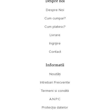
Despre noi
Despre Noi
Cum cumpar?
Cum platesc?
Livrare
Ingrijire
Contact
Informatii
Noutăți
Intrebari Frecvente
Termeni si conditii
A.N.P.C
Protecția datelor