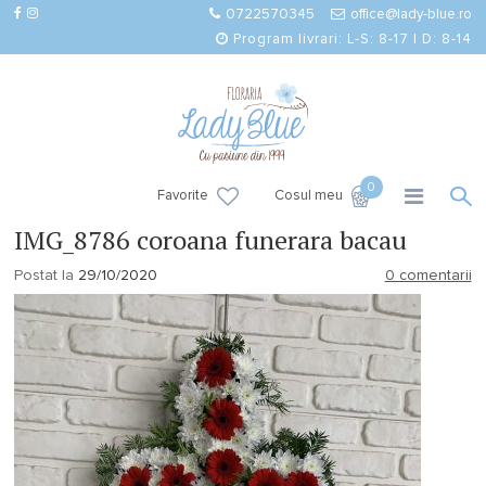
0722570345
office@lady-blue.ro
Program livrari: L-S: 8-17 | D: 8-14
0
Favorite
Cosul meu
IMG_8786 coroana funerara bacau
Postat la
29/10/2020
0 comentarii