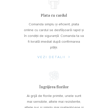
Plata cu cardul
Comanda simplu și eficient, plata
online cu cardul se desfășoară rapid și
în condiții de siguranță. Comanda ta va
fi livrată imediat după confirmarea
plății.
VEZI DETALII
Îngrijirea florilor
Ai grijă de florile primite, unele sunt
mai sensibile, altele mai rezistente,
altele pur și simplu mai pretențioase și