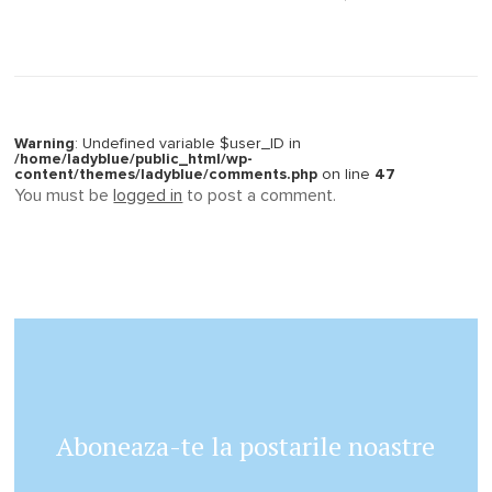
Warning
: Undefined variable $user_ID in
/home/ladyblue/public_html/wp-
content/themes/ladyblue/comments.php
on line
47
You must be
logged in
to post a comment.
Aboneaza-te la postarile noastre