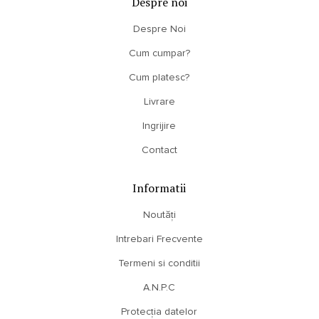
Despre noi
Despre Noi
Cum cumpar?
Cum platesc?
Livrare
Ingrijire
Contact
Informatii
Noutăți
Intrebari Frecvente
Termeni si conditii
A.N.P.C
Protecția datelor