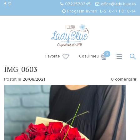
0722570345
office@lady-blue.ro
Program livrari: L-S: 8-17 | D: 8-14
0
Favorite
Cosul meu
IMG_0603
Postat la
20/08/2021
0 comentarii