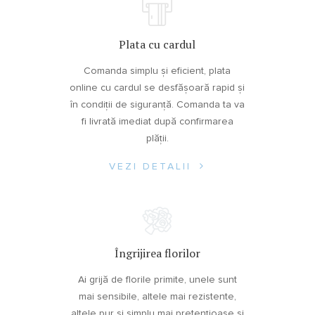
Plata cu cardul
Comanda simplu și eficient, plata
online cu cardul se desfășoară rapid și
în condiții de siguranță. Comanda ta va
fi livrată imediat după confirmarea
plății.
VEZI DETALII
Îngrijirea florilor
Ai grijă de florile primite, unele sunt
mai sensibile, altele mai rezistente,
altele pur și simplu mai pretențioase și