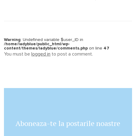
Warning
: Undefined variable $user_ID in
/home/ladyblue/public_html/wp-
content/themes/ladyblue/comments.php
on line
47
You must be
logged in
to post a comment.
Aboneaza-te la postarile noastre