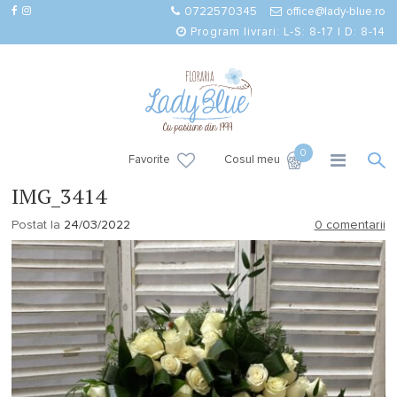
0722570345
office@lady-blue.ro
Program livrari: L-S: 8-17 | D: 8-14
0
Favorite
Cosul meu
IMG_3414
Postat la
24/03/2022
0 comentarii