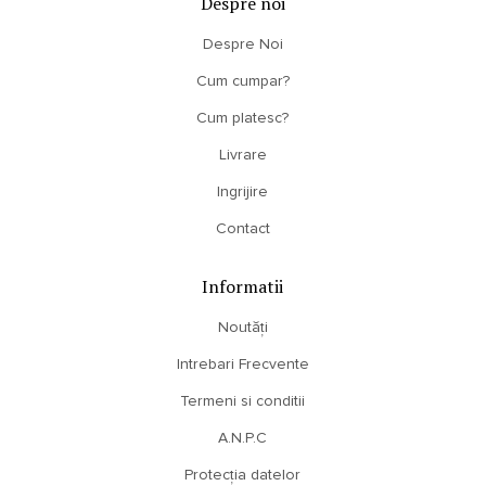
Despre noi
Despre Noi
Cum cumpar?
Cum platesc?
Livrare
Ingrijire
Contact
Informatii
Noutăți
Intrebari Frecvente
Termeni si conditii
A.N.P.C
Protecția datelor