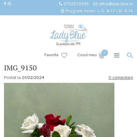
0722570345
office@lady-blue.ro
Program livrari: L-S: 8-17 | D: 8-14
0
Favorite
Cosul meu
IMG_9150
Postat la
01/02/2024
0 comentarii