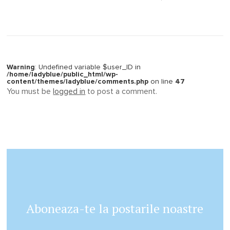
Warning
: Undefined variable $user_ID in
/home/ladyblue/public_html/wp-
content/themes/ladyblue/comments.php
on line
47
You must be
logged in
to post a comment.
Aboneaza-te la postarile noastre