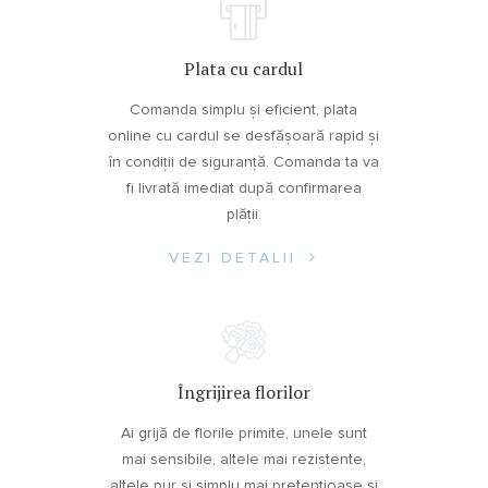
Plata cu cardul
Comanda simplu și eficient, plata
online cu cardul se desfășoară rapid și
în condiții de siguranță. Comanda ta va
fi livrată imediat după confirmarea
plății.
VEZI DETALII
Îngrijirea florilor
Ai grijă de florile primite, unele sunt
mai sensibile, altele mai rezistente,
altele pur și simplu mai pretențioase și