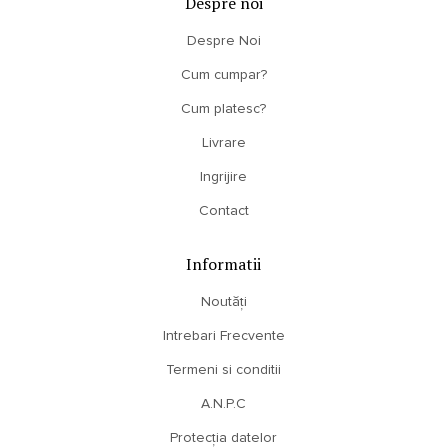
Despre noi
Despre Noi
Cum cumpar?
Cum platesc?
Livrare
Ingrijire
Contact
Informatii
Noutăți
Intrebari Frecvente
Termeni si conditii
A.N.P.C
Protecția datelor