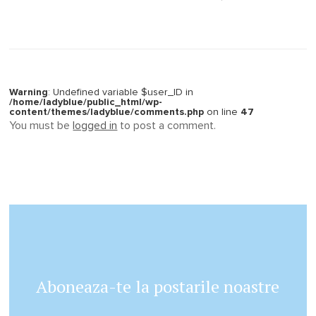
Warning
: Undefined variable $user_ID in
/home/ladyblue/public_html/wp-
content/themes/ladyblue/comments.php
on line
47
You must be
logged in
to post a comment.
Aboneaza-te la postarile noastre