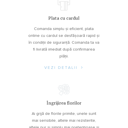
Plata cu cardul
Comanda simplu și eficient, plata
online cu cardul se desfășoară rapid și
în condiții de siguranță. Comanda ta va
fi livrată imediat după confirmarea
plății.
VEZI DETALII
Îngrijirea florilor
Ai grijă de florile primite, unele sunt
mai sensibile, altele mai rezistente,
altele pur și simplu mai pretențioase și