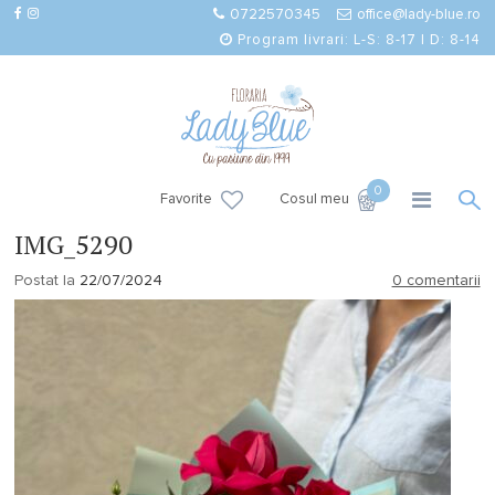
0722570345
office@lady-blue.ro
Program livrari: L-S: 8-17 | D: 8-14
0
Favorite
Cosul meu
IMG_5290
Postat la
22/07/2024
0 comentarii