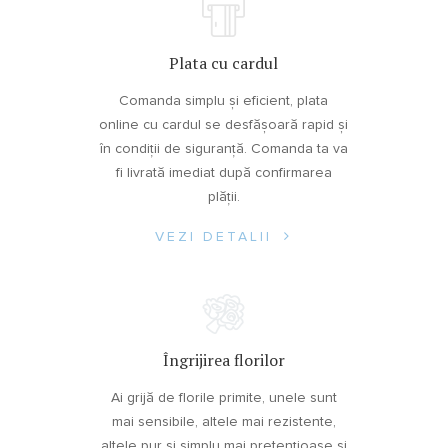
Plata cu cardul
Comanda simplu și eficient, plata
online cu cardul se desfășoară rapid și
în condiții de siguranță. Comanda ta va
fi livrată imediat după confirmarea
plății.
VEZI DETALII
Îngrijirea florilor
Ai grijă de florile primite, unele sunt
mai sensibile, altele mai rezistente,
altele pur și simplu mai pretențioase și