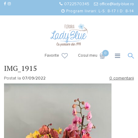
0722570345
office@lady-blue.ro
Program livrari: L-S: 8-17 | D: 8-14
0
Favorite
Cosul meu
IMG_1915
Postat la
07/09/2022
0 comentarii