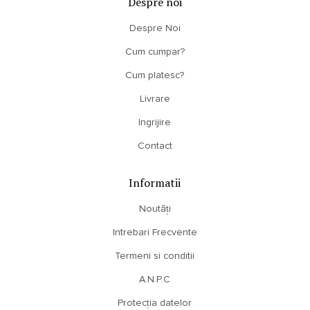
Despre noi
Despre Noi
Cum cumpar?
Cum platesc?
Livrare
Ingrijire
Contact
Informatii
Noutăți
Intrebari Frecvente
Termeni si conditii
A.N.P.C
Protecția datelor