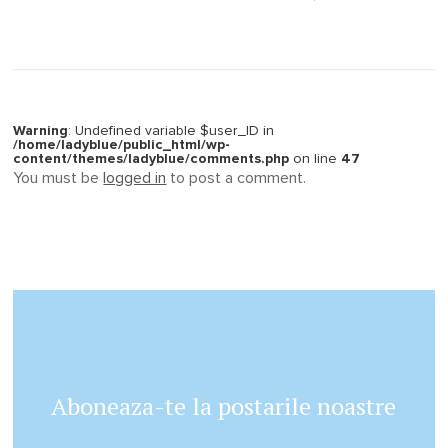
Warning
: Undefined variable $user_ID in
/home/ladyblue/public_html/wp-
content/themes/ladyblue/comments.php
on line
47
You must be
logged in
to post a comment.
Aboneaza-te la postarile noastre